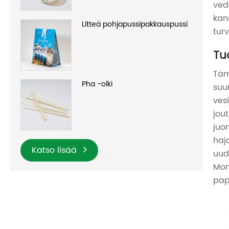
ved
kan
Litteä pohjapussipakkauspussi
tur
Tu
Täm
Pha -olki
suun
ves
jou
juo
haj
Katso lisää
uud
Moni
pap