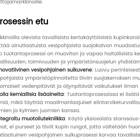
uttajamarkkinoille.
rosessin etu
kkinoilla olevista tavallisista kertakäyttöisistä kupink
ttää ainutlaatuista vesipohjaista suojakalvon muodostusp
o tuotantoprosessi on muoviton ja vapaa haitallisista kem
vallisuuden, toimivuuden ja ympäristönsuojelun yhdistäm
novatiivinen vesipohjainen sulkuvene
: Luovu perinteise
ipohjaista ympäristöpinnoitetta tiiviin suojakerroksen m
nomaiset vedenpitävät ja öljynpitävät vaikutukset ilman
olla kemiallisia lisäaineita
: Tuotantoprosessissa ei lisätä 
miä, mikä täyttää maailmanlaajuiset elintarviketurvallis
mien ja kylmien juomien kanssa.
ntegroitu muotoilutekniikka
: Käytä yksiosaista stanssaus- 
nat, ei purseet ja tiiviit kupin rungot, jotta vältetään
utlaatuinen vesipohjainen sulkuprosessi korvaa tavallist