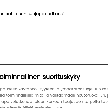
esipohjainen suojapaperikansi
oiminnallinen suorituskyky
palliseen käytännöllisyyteen ja ympäristönsuojeluun kes
illa toiminnallisilla mitoilla vastaamaan noutoruokailun, 
riapalveluskenaarioiden korkean taajuuden tarpeita tasa