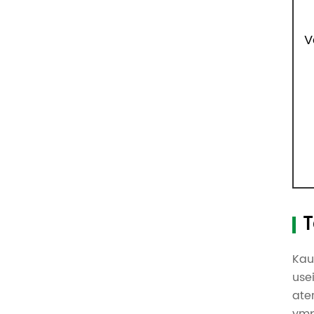
V
T
Kau
use
ate