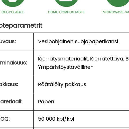
oteparametrit
uvaus:
Vesipohjainen suojapaperikansi
Kierrätysmateriaalit, Kierrätettävä, 
minaisuus:
Ympäristöystävällinen
akkaus:
Räätälöity pakkaus
ateriaali:
Paperi
OQ:
50 000 kpl/kpl