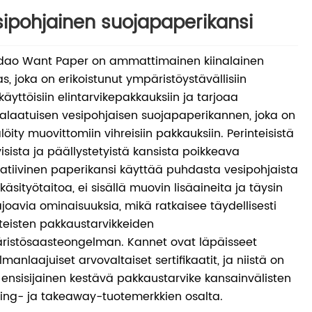
ipohjainen suojapaperikansi
dao Want Paper on ammattimainen kiinalainen
s, joka on erikoistunut ympäristöystävällisiin
käyttöisiin elintarvikepakkauksiin ja tarjoaa
alaatuisen vesipohjaisen suojapaperikannen, joka on
löity muovittomiin vihreisiin pakkauksiin. Perinteisistä
sista ja päällystetyistä kansista poikkeava
atiivinen paperikansi käyttää puhdasta vesipohjaista
käsityötaitoa, ei sisällä muovin lisäaineita ja täysin
joavia ominaisuuksia, mikä ratkaisee täydellisesti
teisten pakkaustarvikkeiden
ristösaasteongelman. Kannet ovat läpäisseet
manlaajuiset arvovaltaiset sertifikaatit, ja niistä on
t ensisijainen kestävä pakkaustarvike kansainvälisten
ing- ja takeaway-tuotemerkkien osalta.