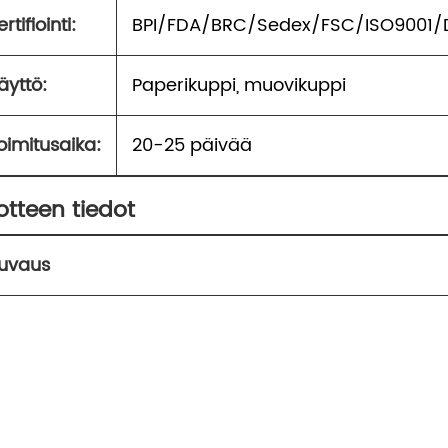
ertifiointi:
BPI/FDA/BRC/Sedex/FSC/ISO9001/
äyttö:
Paperikuppi, muovikuppi
oimitusaika:
20-25 päivää
otteen tiedot
uvaus