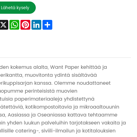
Lähetä kysely
Facebook
X
WhatsApp
Pinterest
LinkedIn
Share
den kokemus alalta, Want Paper kehittää ja
perikantta, muovitonta ydintä sisältävää
aperikuppisarjan kanssa. Olemme noudattaneet
 luopumme perinteisistä muovien
tuisia paperimateriaaleja yhdistettynä
ätettäviä, kotikompostoitavia ja mikroaaltouunin
ssa, Aasiassa ja Oseaniassa kattava tehtaamme
ihin yhden luukun palveluihin tarjotakseen vakaita ja
ille catering-, siviili-ilmailun ja kotitalouksien