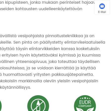
n kipupisteen, jonka mukaan perinteiset hajoavat
 useiden kohtausten uudelleenkäytettävän
E-Mail
ällistä vesipohjaista pinnoitustekniikkaa ja on
ukeille. Sen pinta on päällystetty elintarvikelaatuisella
e täyttää täysin elintarvikkeiden kanssa kosketuksiin
 erityisen hyvin käytettäväksi kylmissä ja kuumissa
ällinen yhteensopivuus, joka toteuttaa täydellisen
losuhteissa, ja se voidaan kierrättää ja käyttää
ä huomattavasti yritysten pakkausjätepainetta.
okoisiin markkinoilla oleviin yleisiin vesipohjaisiin
käytännöllisyys.