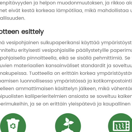
enpitävyyden ja helpon muodonmuutoksen, ja rikkoo ala
net eivät kestä korkeaa lämpötilaa, mikä mahdollistaa
vallisuuden.
otteen esittely
ä vesipohjainen sulkupaperikansi käyttää ympäristöystäv
niteltu erityisesti vesipohjaisille päällystetyille paperim
ipohjaisella pinnoitteella, eikä se sisällä pehmittimiä. S
tuvien materiaalien kansainväliset standardit ja soveltuu
makupeissa. Tuotteella on erittäin korkea ympäristöystäv
oamisen luonnollisessa ympäristössä ja kotikompostointio
elleen ammattimaisen käsittelyn jälkeen, mikä vähentä
puolisten kaliiperieritelmien ansiosta se soveltuu kaikenk
erimukeihin, ja se on erittäin yleispätevä ja kaupallinen 