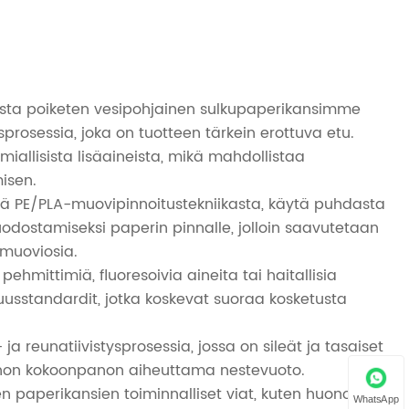
ansista poiketen vesipohjainen sulkupaperikansimme
rosessia, joka on tuotteen tärkein erottuva etu.
iallisista lisäaineista, mikä mahdollistaa
isen.
stä PE/PLA-muovipinnoitustekniikasta, käytä puhdasta
uodostamiseksi paperin pinnalle, jolloin saavutetaan
 muoviosia.
pehmittimiä, fluoresoivia aineita tai haitallisia
uusstandardit, jotka koskevat suoraa kosketusta
ja reunatiivistysprosessia, jossa on sileät ja tasaiset
 huonon kokoonpanon aiheuttama nestevuoto.
en paperikansien toiminnalliset viat, kuten huonon
WhatsApp