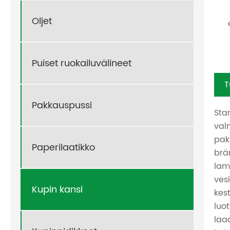
Oljet
Puiset ruokailuvälineet
T
Pakkauspussi
Sta
val
pak
Paperilaatikko
brä
lam
ves
Kupin kansi
kes
luo
laad