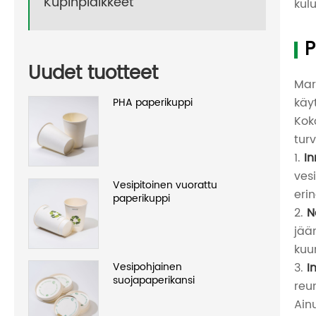
Kupinpidikkeet
kul
P
Uudet tuotteet
Mar
käy
PHA paperikuppi
Kok
tur
1.
In
ves
Vesipitoinen vuorattu
eri
paperikuppi
2.
N
jää
kuu
3.
I
Vesipohjainen
suojapaperikansi
reu
Ain