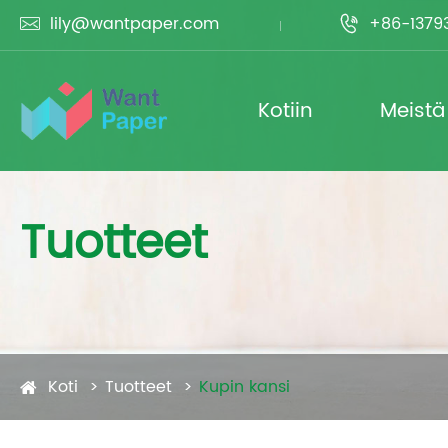
lily@wantpaper.com
+86-1379


Kotiin
Meistä
Tuotteet
Koti
Tuotteet
Kupin kansi