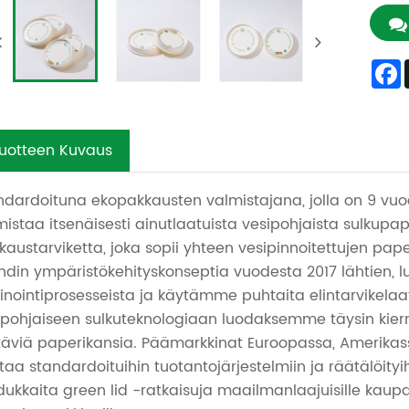
uotteen Kuvaus
ndardoituna ekopakkausten valmistajana, jolla on 9 vuo
mistaa itsenäisesti ainutlaatuista vesipohjaista sulkupa
kaustarviketta, joka sopii yhteen vesipinnoitettujen p
ndin ympäristökehityskonseptia vuodesta 2017 lähtien,
inointiprosesseista ja käytämme puhtaita elintarvikelaa
ipohjaiseen sulkuteknologiaan luodaksemme täysin kierr
täviä paperikansia. Päämarkkinat Euroopassa, Amerika
ttaa standardoituihin tuotantojärjestelmiin ja räätälöity
ukkaita green lid -ratkaisuja maailmanlaajuisille kaupallis