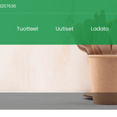
3257636
Tuotteet
Uutiset
Ladata