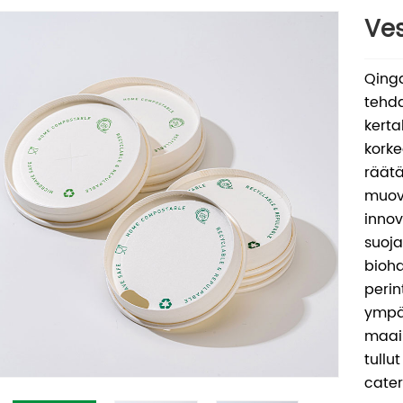
Ves
Qing
tehda
kerta
korke
räätä
muovi
innov
suoja
bioha
perin
ympä
maail
tullu
cater