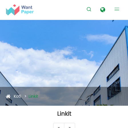


Koti
Linkit
Linkit
«
»