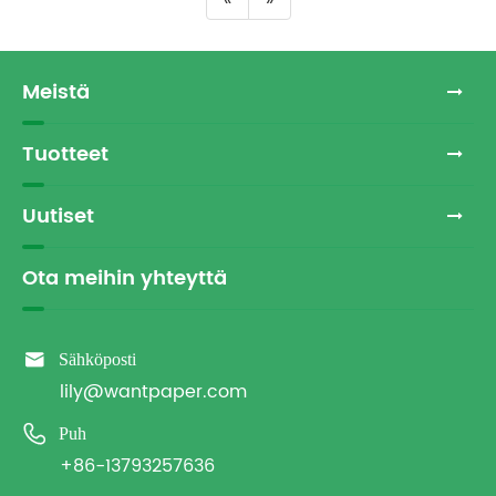
Meistä
Tuotteet
Uutiset
Ota meihin yhteyttä

Sähköposti
lily@wantpaper.com

Puh
+86-13793257636