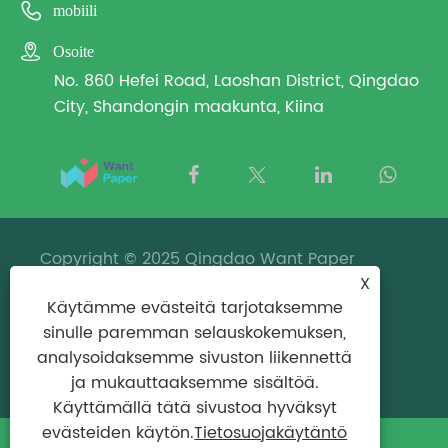

mobiili

Osoite
No. 860 Hefei Road, Laoshan District, Qingdao
City, Shandongin maakunta, Kiina
Copyright © 2025 Qingdao Want Paper
X
Packaging Co., Ltd. Kaikki oikeudet
Käytämme evästeitä tarjotaksemme
pidätetään.
sinulle paremman selauskokemuksen,
Links
|
Sitemap
|
RSS
|
XML
|
analysoidaksemme sivuston liikennettä
Tietosuojakäytäntö
ja mukauttaaksemme sisältöä.
Käyttämällä tätä sivustoa hyväksyt
evästeiden käytön.
Tietosuojakäytäntö